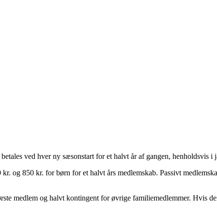
etales ved hver ny sæsonstart for et halvt år af gangen, henholdsvis i j
r. og 850 kr. for børn for et halvt års medlemskab. Passivt medlemskab
rste medlem og halvt kontingent for øvrige familiemedlemmer. Hvis der 