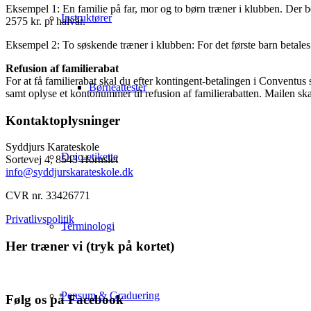
Eksempel 1: En familie på far, mor og to børn træner i klubben. Der b
Instruktører
2575 kr. pr halvår.
Eksempel 2: To søskende træner i klubben: For det første barn betales 
Refusion af familierabat
For at få familierabat skal du efter kontingent-betalingen i Conventus
Børneattester
samt oplyse et kontonummer til refusion af familierabatten. Mailen sk
Kontaktoplysninger
Syddjurs Karateskole
Dojo-etikette
Sortevej 4,
8543 Hornslet
info@syddjurskarateskole.dk
CVR nr. 33426771
Privatlivspolitik
Terminologi
Her træner vi (tryk på kortet)
Pensum & Graduering
Følg os på Facebook