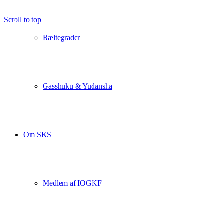
Scroll to top
Bæltegrader
Gasshuku & Yudansha
Om SKS
Medlem af IOGKF